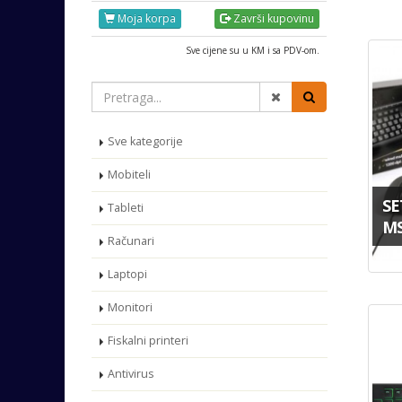
Moja korpa
Završi kupovinu
Sve cijene su u KM i sa PDV-om.
Sve kategorije
Mobiteli
SE
Tableti
MS
Računari
Laptopi
Monitori
Fiskalni printeri
Antivirus