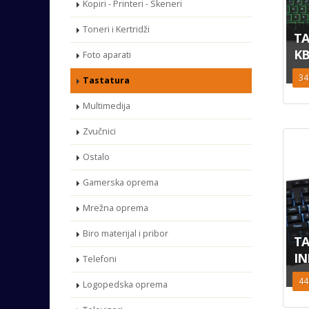
Kopiri - Printeri - Skeneri
Toneri i Kertridži
TA
KB
Foto aparati
34
Tastatura
Multimedija
Zvučnici
Ostalo
Gamerska oprema
Mrežna oprema
Biro materijal i pribor
TA
IN
Telefoni
44
Logopedska oprema