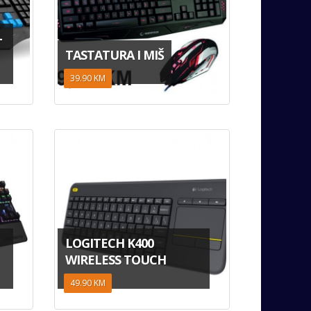
-
TASTATURA I MIŠ
39.90 KM
LOGITECH K400
WIRELESS TOUCH
49.90 KM