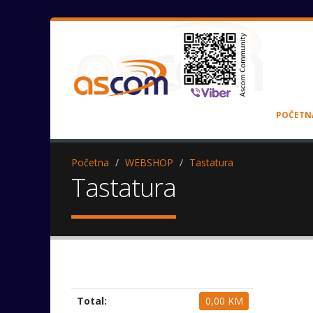
POČETN
Početna
WEBSHOP
Tastatura
Tastatura
Total:
0,00 KM