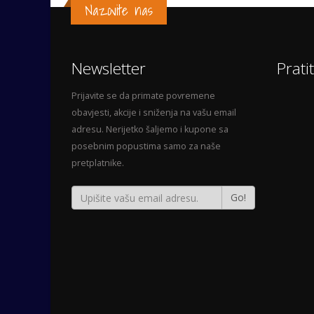
Nazovite nas
Newsletter
Prati
Prijavite se da primate povremene
obavjesti, akcije i sniženja na vašu email
adresu. Nerijetko šaljemo i kupone sa
posebnim popustima samo za naše
pretplatnike.
Go!