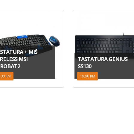
STATURA + MIŠ
RELESS MSI
TASTATURA GENIUS
ROBAT2
SS130
.00 KM
19.90 KM