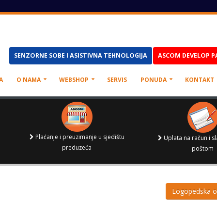
SENZORNE SOBE I ASISTIVNA TEHNOLOGIJA
ASCOM DEVELOP P
A
O NAMA
WEBSHOP
SERVIS
PONUDA
KONTAKT
Plaćanje i preuzimanje u sjedištu
Uplata na račun i s
preduzeća
poštom
Logopedska 