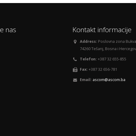
te nas
Kontakt informacije
Address:
Poslovna zona Bukva 
74260 Tešanj, Bosna i Hercego
Telefon:
+387 32 655-855
Fax:
+387 32 656-781
Email:
ascom@ascom.ba