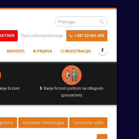
ARTNER
Opći uslovi poslovanja
+387 32 655-855
NOVOSTI
PRIJAVA
REGISTRACIJA
lanje brzom
Slanje brzom poštom sa otkupom
(pouzećem)
oprema
Asistivna tehnologija
Senzorne sobe