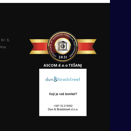
br. 6,
vina
ASCOM d.o.o TEŠANJ