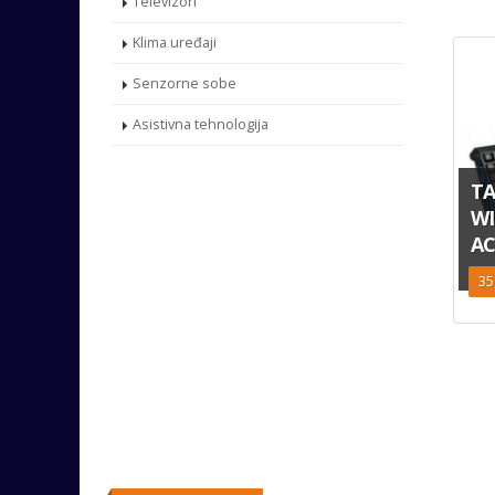
Televizori
Klima uređaji
Senzorne sobe
Asistivna tehnologija
TA
WI
AC
35