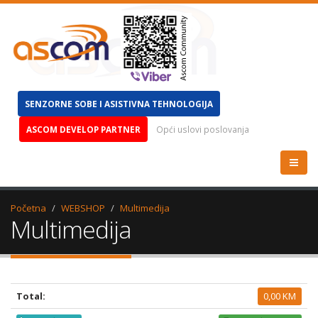
SENZORNE SOBE I ASISTIVNA TEHNOLOGIJA
ASCOM DEVELOP PARTNER
Opći uslovi poslovanja
Početna
WEBSHOP
Multimedija
Multimedija
Total:
0,00 KM