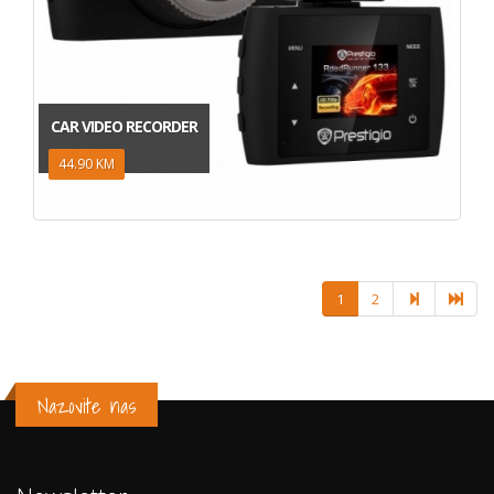
CAR VIDEO RECORDER
44.90 KM
1
2
Nazovite nas