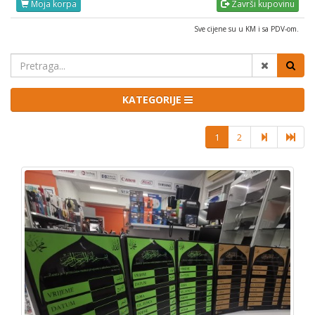
Moja korpa
Završi kupovinu
Sve cijene su u KM i sa PDV-om.
KATEGORIJE
1
2