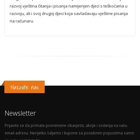
razvoj vještina čitanja i pisanja namijenjen djeci s teškoćama u
razvoju, ali i svoj drugoj djeci koja savladavaju vještine pisanja
na računaru.
Nazovite nas
Newsletter
Prijavite se da primate povremene obavjesti, akcije i sniženja na vašu
email adresu. Nerijetko šaljemo i kupone sa posebnim popustima samo