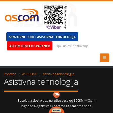
SENZORNE SOBE I ASISTIVNA TEHNOLOGIJA
ASCOM DEVELOP PARTNER
Opći uslovi poslovanja
Početna
WEBSHOP
Asistivna tehnologija
Asistivna tehnologija
Besplatna dostava za naružbu veću od 300KM **Osim
logopedske,asistivne i opreme za senzorne sobe.