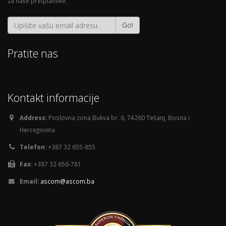
za naše pretplatnike.
Go!
Pratite nas
Kontakt informacije
Address:
Poslovna zona Bukva br. 6, 74260 Tešanj, Bosna i
Hercegovina
Telefon:
+387 32 655-855
Fax:
+387 32 656-781
Email:
ascom@ascom.ba