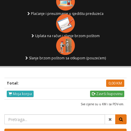
Plaćanje i preuzimanje u sjedištu preduzeća
Uplata na račun i slanje brzom poštom
Slanje brzom poštom sa otkupom (pouzećem)
Total:
0,00 KM
Moja korpa
Završi kupovinu
Sve cijene su u KM i sa PDV-om.